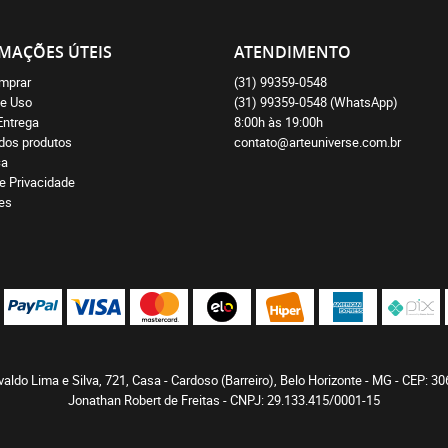
MAÇÕES ÚTEIS
ATENDIMENTO
mprar
(31)
99359-0548
e Uso
(31)
99359-0548
(WhatsApp)
Entrega
8:00h às 19:00h
 dos produtos
contato@arteuniverse.com.br
ça
de Privacidade
es
aldo Lima e Silva, 721, Casa
-
Cardoso (Barreiro), Belo Horizonte
-
MG
-
CEP: 30
Jonathan Robert de Freitas - CNPJ: 29.133.415/0001-15