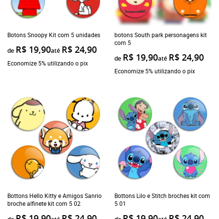
Botons Snoopy Kit com 5 unidades
botons South park personagens kit
com 5
R$ 19,90
R$ 24,90
de
até
R$ 19,90
R$ 24,90
de
até
Economize 5% utilizando o pix
Economize 5% utilizando o pix
Bottons Hello Kitty e Amigos Sanrio
Bottons Lilo e Stitch broches kit com
broche alfinete kit com 5 02
5 01
R$ 19,90
R$ 24,90
R$ 19,90
R$ 24,90