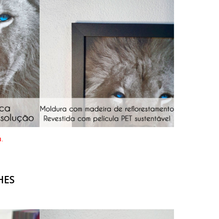
a.
HES