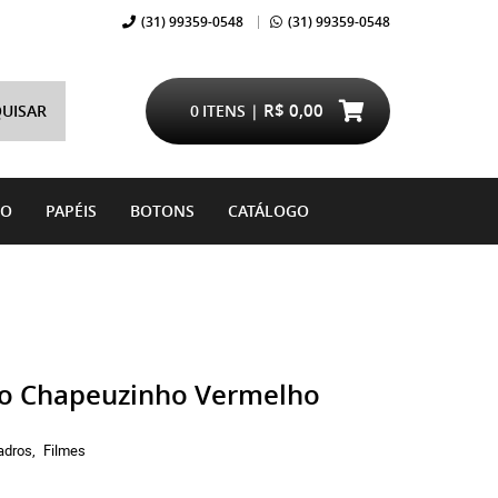
(31)
99359-0548
(31)
99359-0548
R$ 0,00
UISAR
0
ITENS
DO
PAPÉIS
BOTONS
CATÁLOGO
vo Chapeuzinho Vermelho
adros
Filmes