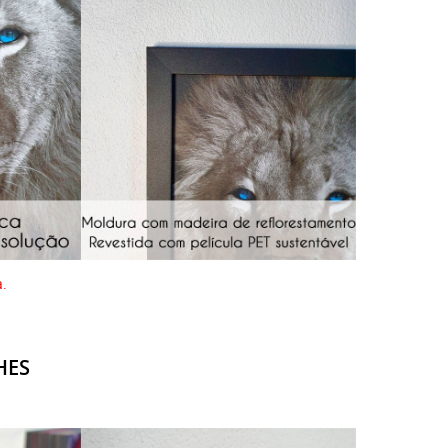
a.
HES