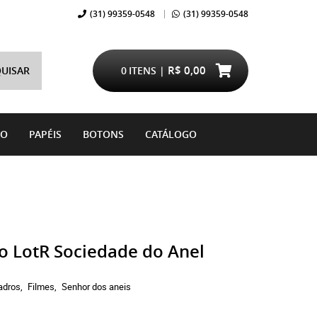
(31)
99359-0548
(31)
99359-0548
R$ 0,00
UISAR
0
ITENS
DO
PAPÉIS
BOTONS
CATÁLOGO
o LotR Sociedade do Anel
adros
Filmes
Senhor dos aneis