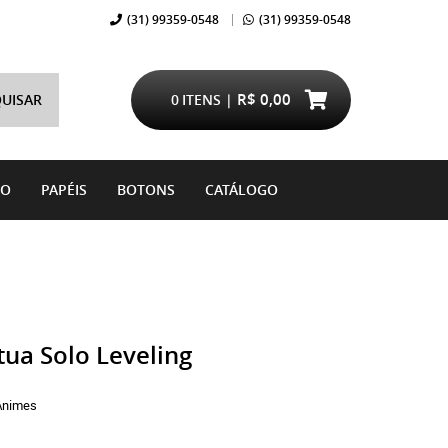
(31)
99359-0548
(31)
99359-0548
R$ 0,00
UISAR
0
ITENS
DO
PAPÉIS
BOTONS
CATÁLOGO
ua Solo Leveling
Animes