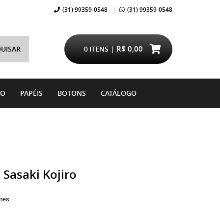
(31)
99359-0548
(31)
99359-0548
R$ 0,00
UISAR
0
ITENS
DO
PAPÉIS
BOTONS
CATÁLOGO
Sasaki Kojiro
mes