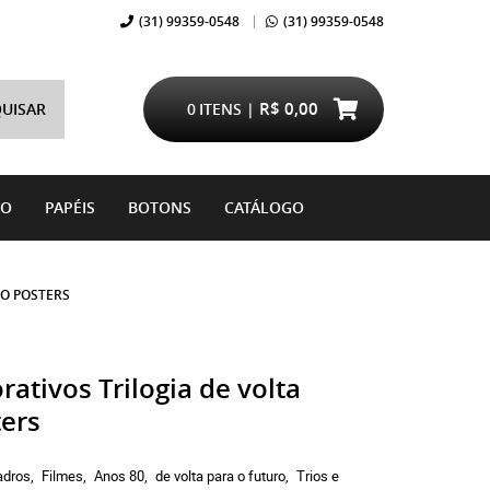
(31)
99359-0548
(31)
99359-0548
R$ 0,00
UISAR
0
ITENS
DO
PAPÉIS
BOTONS
CATÁLOGO
RO POSTERS
ativos Trilogia de volta
ters
adros
Filmes
Anos 80
de volta para o futuro
Trios e