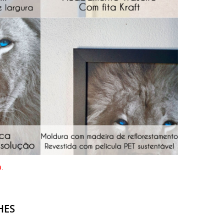
a.
HES