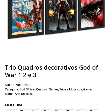
Trio Quadros decorativos God of
War 1 2 e 3
Sku:
GOW0181920
Categoria:
God Of War
,
Quadros
,
Games
,
Trios e Mosaicos
,
Games
Marca:
Arte Universe
MOLDURA