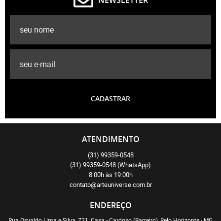
NEWSLETTER
CADASTRAR
ATENDIMENTO
(31)
99359-0548
(31)
99359-0548
(WhatsApp)
8:00h às 19:00h
contato@arteuniverse.com.br
ENDEREÇO
Rua Osvaldo Lima e Silva, 721, Casa
-
Cardoso (Barreiro), Belo Horizonte
-
MG