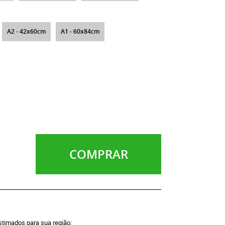
A2 - 42x60cm
A1 - 60x84cm
COMPRAR
estimados para sua região: