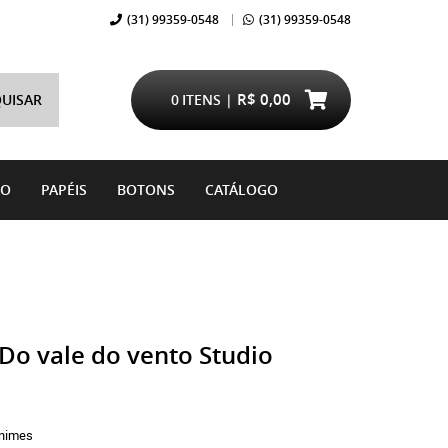
(31)
99359-0548
(31)
99359-0548
R$ 0,00
UISAR
0
ITENS
DO
PAPÉIS
BOTONS
CATÁLOGO
Do vale do vento Studio
nimes