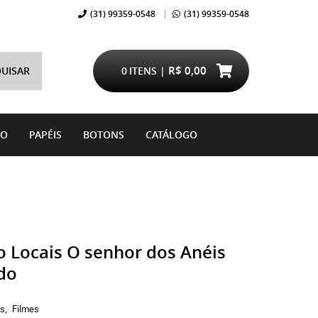
(31)
99359-0548
(31)
99359-0548
R$ 0,00
UISAR
0
ITENS
DO
PAPÉIS
BOTONS
CATÁLOGO
 Locais O senhor dos Anéis
do
os
Filmes