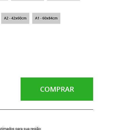
A2 - 42x60cm
A1 - 60x84cm
COMPRAR
estimados para sua região: