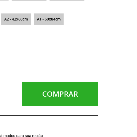
A2 - 42x60cm
A1 - 60x84cm
COMPRAR
estimados para sua região: