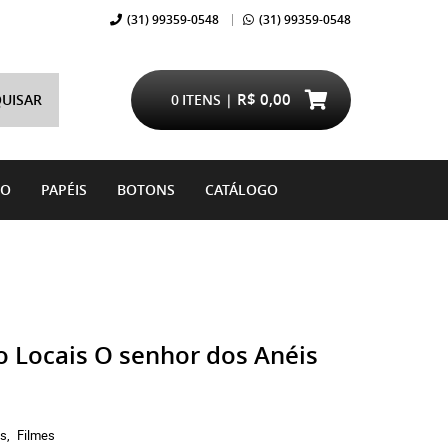
(31)
99359-0548
(31)
99359-0548
R$ 0,00
UISAR
0
ITENS
DO
PAPÉIS
BOTONS
CATÁLOGO
 Locais O senhor dos Anéis
os
Filmes